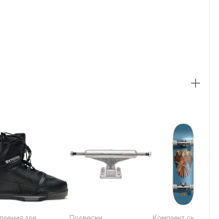
пления для
Подвески
Комплект скейтбор