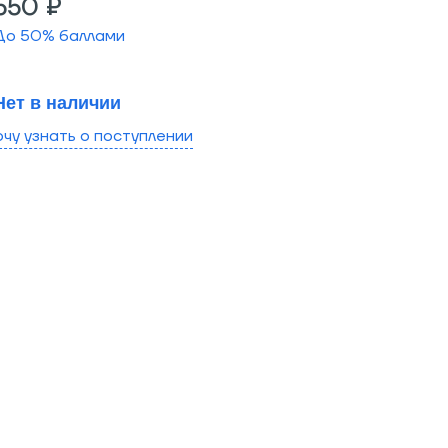
550 ₽
До
50
% баллами
Нет в наличии
очу узнать о поступлении