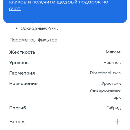
упругости доски
кликов и получите щедрый
подарок на
Экструдированный скользяк: прочный
счет
скользяк, не требующий особого
обслуживания
Закладные: 4х4.
Параметры фильтра
Жёсткость
Мягкие
Уровень
Новичок
Геометрия
Directional twin
Назначение
Фристайл
Универсальные
Парк
Прогиб
Гибрид
Бренд