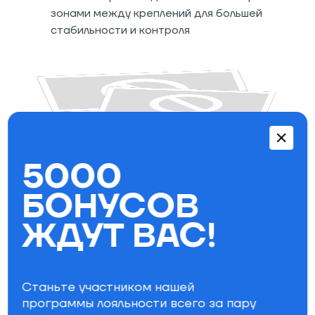
зонами между креплений для большей
стабильности и контроля
5000
Геометрия Directional Twin: полностью
симметричная доска со смещенными к
БОНУСОВ
хвосту закладными, отлично подойдет как
для трассового катания, так и для
ЖДУТ ВАС!
паркового
Сердечник Aspen: отзывчивый сердечник
из древесины осины с вставками из более
плотных пород древесины в области
Станьте участником нашей
закладных и по краям для долговечности и
программы лояльности всего за пару