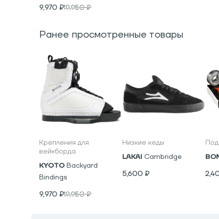
9,970
₽
19,950
₽
Ранее просмотренные товары
Крепления для
Низкие кеды
Под
вейкборда
LAKAI
Cambridge
BO
KYOTO
Backyard
5,600
₽
2,4
Bindings
9,970
₽
19,950
₽