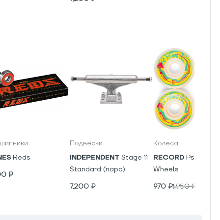
шипники
Подвески
Колеса
NES
Reds
INDEPENDENT
Stage 11
RECORD
Psyho V5
Standard (пара)
Wheels
00
₽
7,200
₽
970
₽
1,950
₽