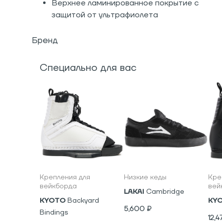
Верхнее ламинированное покрытие с
защитой от ультрафиолета
Бренд
Специально для вас
Крепления для
Низкие кеды
Кре
вейкборда
вей
LAKAI
Cambridge
KYOTO
Backyard
KY
5,600
₽
Bindings
12,4