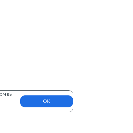
ом вы
OK