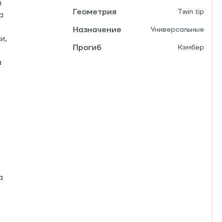
я
Геометрия
Twin tip
а
Назначение
Универсальные
и,
Прогиб
Кэмбер
а
а