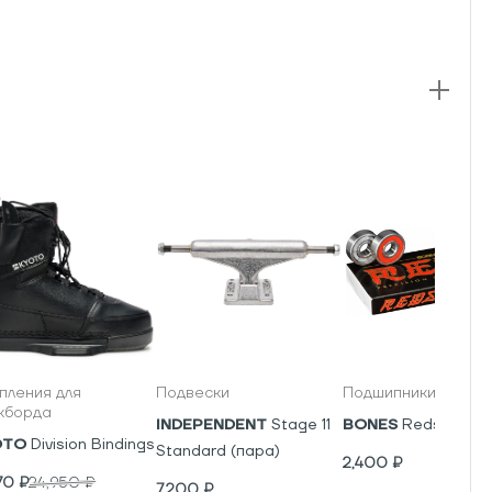
пления для
Подвески
Подшипники
кборда
INDEPENDENT
Stage 11
BONES
Reds
OTO
Division Bindings
Standard (пара)
2,400
₽
70
₽
24,950
₽
7,200
₽