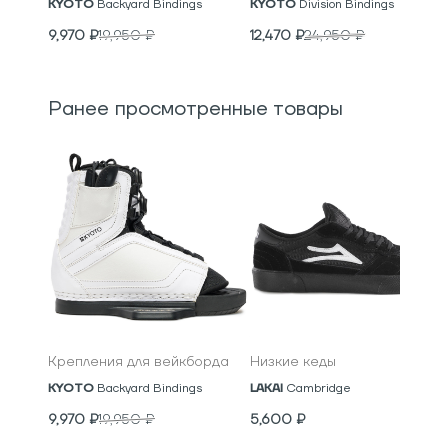
KYOTO
Backyard Bindings
KYOTO
Division Bindings
9,970
₽
19,950
₽
12,470
₽
24,950
₽
Ранее просмотренные товары
Крепления для вейкборда
Низкие кеды
KYOTO
Backyard Bindings
LAKAI
Cambridge
9,970
₽
19,950
₽
5,600
₽