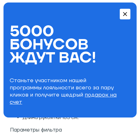
Биаксиальное стекловолокно,
используемое для повышения
долговечности и снижения риска потери
5000
устойчивости
Сохраняет максимальное усилие, обладая
БОНУСОВ
отличной гибкостью
Вставка из ABS по краю лезвия для
ЖДУТ ВАС!
дополнительной прочности
Дополнительное усиление на шейке лезвия
для большей прочности
Станьте участником нашей
Карбоновая рукоятка с круглым профилем
программы лояльности всего за пару
S40
кликов и получите щедрый
подарок на
Размер лезвия S: 53,5 х 15,7 см
счет
Размер лезвия М: 54 х 16,3 см
Размер лезвия L: 54 х 18 см
Длина рукоятки 165 см.
Параметры фильтра