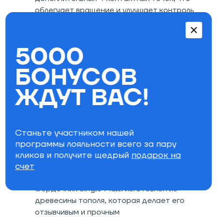
облегчает вращение и улучшает контроль
доски. В целом прогиб Rocker System
подарит ощущения серфинга и легкости
катания, настроив райдера на динамичные
5000
спуски по любому рельефу, а также удивит
БОНУСОВ
невероятной маневренностью
ЖДУТ ВАС!
Геометрия Directional Twin: полностью
Станьте участником нашей
симметричная доска со смещенными к
программы лояльности всего за пару
хвосту закладными, отлично подойдет как
кликов и получите щедрый
подарок на
для трассового катания, так и для
счет
паркового
Сердечник Single Malt: изготовлен из
древесины тополя, которая делает его
отзывчивым и прочным