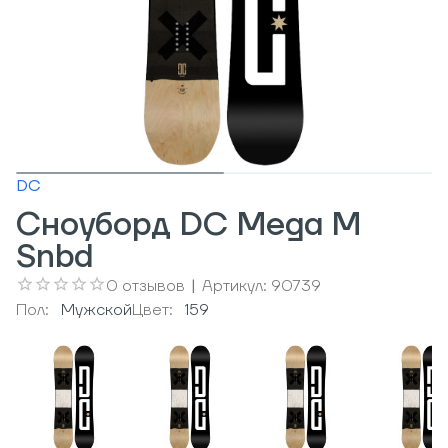
DC
Сноуборд DC Mega M
Snbd
0
отзывов
|
Артикул:
90739
Пол:
Мужcкой
Цвет:
159