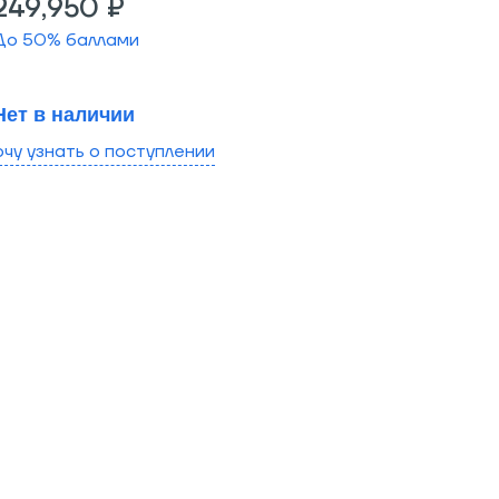
249,950 ₽
До
50
% баллами
Нет в наличии
очу узнать о поступлении