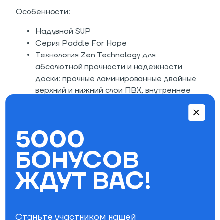
Особенности:
Надувной SUP
Серия Paddle For Hope
Технология Zen Technology для
абсолютной прочности и надежности
доски: прочные ламинированные двойные
верхний и нижний слои ПВХ, внутреннее
заполнение вертикально-расположенными
слоями ПВХ, определяющими форму доски,
боковины из невероятно прочных гибких
5000
пластиков, готовых выдерживать удары и
высокие нагрузки
БОНУСОВ
Эффективная длина доски обеспечивает
ЖДУТ ВАС!
отличные свойства скольжения и
стабильность в управлении
2-мм коврик из вспененного материала
EVA
Станьте участником нашей