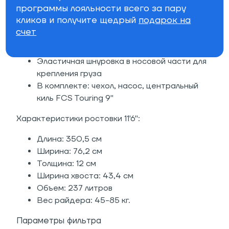
Неопреновая мягкая ручка для
программы лояльности всего за пару
транспортировки
кликов и получите щедрый
подарок на
Неопреновый фиксатор для весла
счет
Интегрированное буксировочное кольцо в
области клапана и нижней части носа
Эластичная шнуровка в носовой части для
крепления груза
В комплекте: чехол, насос, центральный
киль FCS Touring 9"
Характеристики ростовки 11'6":
Длина: 350,5 см
Ширина: 76,2 см
Толщина: 12 см
Ширина хвоста: 43,4 см
Объем: 237 литров
Вес райдера: 45-85 кг.
Параметры фильтра