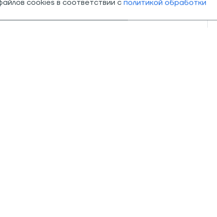
айлов cookies в соответствии с
политикой обработки
О компании
Магазины
О нас
Траектория
Адреса магазинов
PEAK
Траектория в СМИ
Оптовые поста
Контакты
Блог