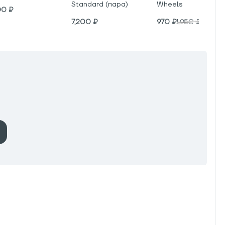
Standard (пара)
Wheels
00
₽
7,200
₽
970
₽
1,950
₽