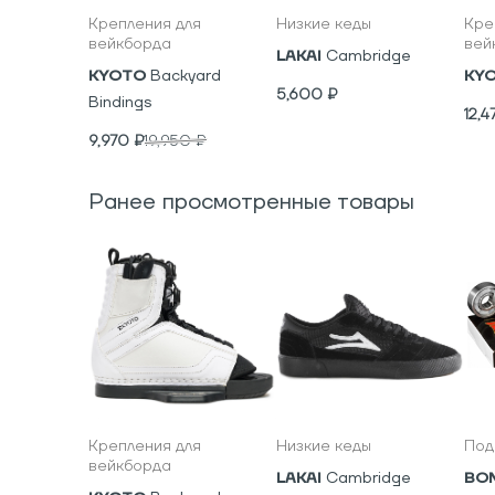
Крепления для
Низкие кеды
Кре
вейкборда
вей
LAKAI
Cambridge
KYOTO
Backyard
KY
5,600
₽
Bindings
12,4
9,970
₽
19,950
₽
Ранее просмотренные товары
Крепления для
Низкие кеды
Под
вейкборда
LAKAI
Cambridge
BO