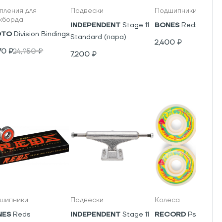
пления для
Подвески
Подшипники
кборда
INDEPENDENT
Stage 11
BONES
Reds
OTO
Division Bindings
Standard (пара)
2,400
₽
70
₽
24,950
₽
7,200
₽
шипники
Подвески
Колеса
NES
Reds
INDEPENDENT
Stage 11
RECORD
Psyho V5