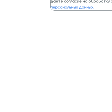
даете согласие на обработку ф
персональных данных.
Помощь
Информация
Помощь в подборе
Программа лояльности
Доставка
Гарантия лучшей цены
Оплата заказа
Преимущества
Возврат и гарантия
Партнеры
Обратная связь
Управление подпиской