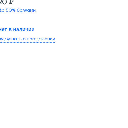
20 ₽
До
50
% баллами
Нет в наличии
очу узнать о поступлении