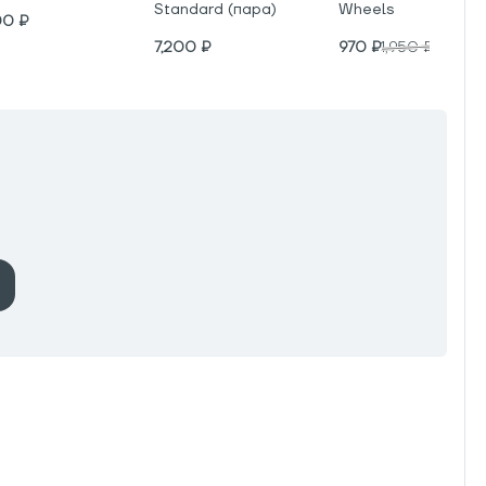
Standard (пара)
Wheels
00
₽
7,200
₽
970
₽
1,950
₽