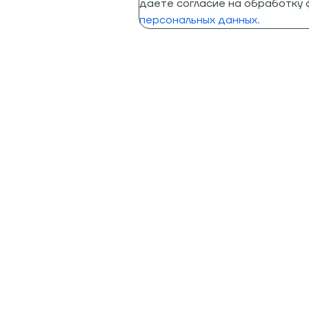
даете согласие на обработку ф
персональных данных.
Помощь
Информация
Помощь в подборе
Программа лояльности
Доставка
Гарантия лучшей цены
Оплата заказа
Преимущества
Возврат и гарантия
Партнеры
Обратная связь
Управление подпиской