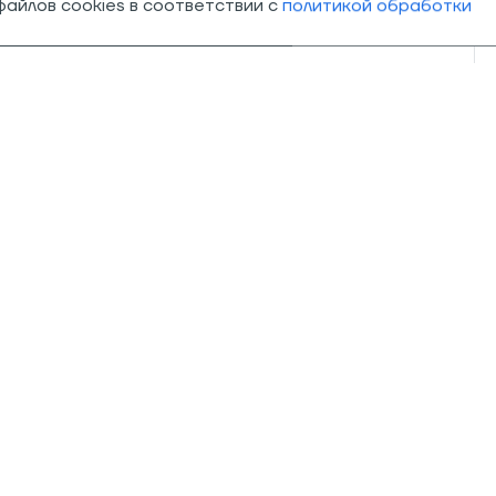
айлов cookies в соответствии с
политикой обработки
О компании
Магазины
О нас
Траектория
Адреса магазинов
PEAK
Траектория в СМИ
Оптовые поста
Контакты
Блог