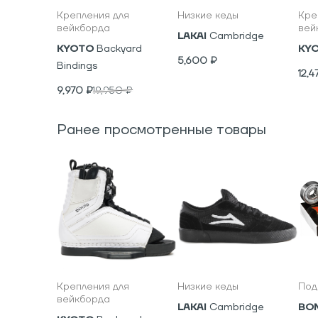
Крепления для
Низкие кеды
Кре
вейкборда
вей
LAKAI
Cambridge
KYOTO
Backyard
KY
5,600
₽
Bindings
12,4
9,970
₽
19,950
₽
Ранее просмотренные товары
Крепления для
Низкие кеды
Под
вейкборда
LAKAI
Cambridge
BO