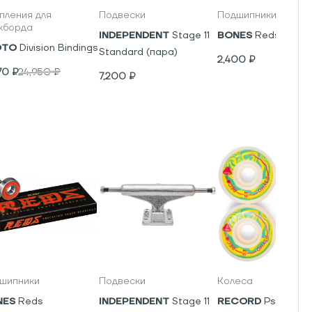
пления для
Подвески
Подшипники
кборда
INDEPENDENT
Stage 11
BONES
Reds
OTO
Division Bindings
Standard (пара)
2,400
₽
70
₽
24,950
₽
7,200
₽
шипники
Подвески
Колеса
NES
Reds
INDEPENDENT
Stage 11
RECORD
Psyho V5