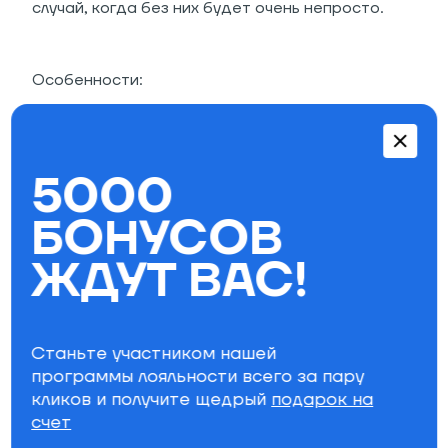
случай, когда без них будет очень непросто.
Особенности:
Набор запасных частей для скейтборда
Восемь прочных болтов
Восемь гаек
5000
Размеры: 1" и 7/8"
Ключ
БОНУСОВ
Параметры фильтра
ЖДУТ ВАС!
Бренд
Станьте участником нашей
Специально для вас
программы лояльности всего за пару
кликов и получите щедрый
подарок на
счет