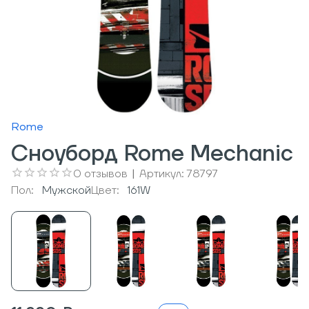
Rome
Сноуборд Rome Mechanic
0
отзывов
|
Артикул:
78797
Пол:
Мужcкой
Цвет:
161W