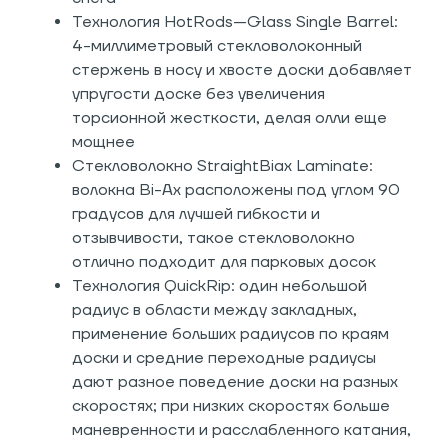
Технология HotRods—Glass Single Barrel:
4-миллиметровый стекловолоконный
стержень в носу и хвосте доски добавляет
упругости доске без увеличения
торсионной жесткости, делая олли еще
мощнее
Стекловолокно StraightBiax Laminate:
волокна Bi-Ax расположены под углом 90
градусов для лучшей гибкости и
отзывчивости, такое стекловолокно
отлично подходит для парковых досок
Технология QuickRip: один небольшой
радиус в области между закладных,
применение больших радиусов по краям
доски и средние переходные радиусы
дают разное поведение доски на разных
скоростях; при низких скоростях больше
маневренности и расслабленного катания,