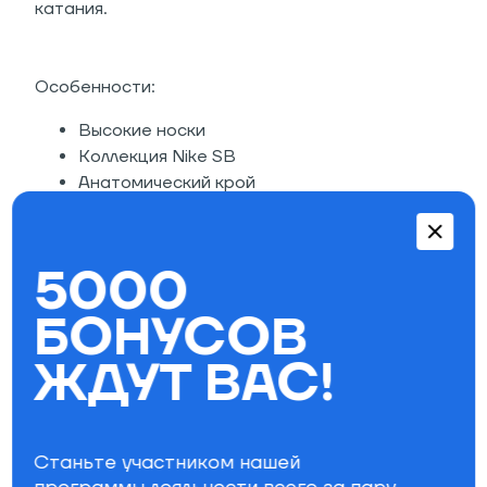
катания.
Особенности:
Высокие носки
Коллекция Nike SB
Анатомический крой
Длина до середины голени
Технология Dri-FIT
Поддержка и фиксация стопы
5000
Система амортизации поглощает нагрузки
Принт Nike SB
БОНУСОВ
2 пары в комплекте
ЖДУТ ВАС!
Состав: нейлон 40%, полиэстер 30%,
хлопок 28%, эластан 2%
Параметры фильтра
Станьте участником нашей