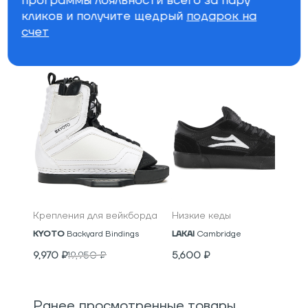
программы лояльности всего за пару
Бренд
кликов и получите щедрый
подарок на
счет
Специально для вас
Крепления для вейкборда
Низкие кеды
KYOTO
Backyard Bindings
LAKAI
Cambridge
9,970
₽
19,950
₽
5,600
₽
Ранее просмотренные товары