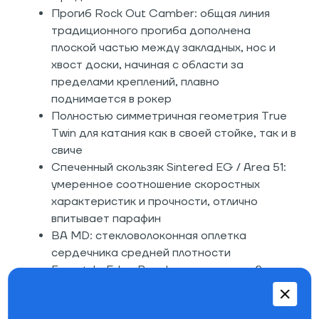
Прогиб Rock Out Camber: общая линия
традиционного прогиба дополнена
плоской частью между закладных, нос и
хвост доски, начиная с области за
пределами креплений, плавно
поднимается в рокер
Полностью симметричная геометрия True
Twin для катания как в своей стойке, так и в
свиче
Спеченный скользяк Sintered EG / Area 51:
умеренное соотношение скоростных
характеристик и прочности, отлично
впитывает парафин
BA MD: стекловолоконная оплетка
сердечника средней плотности
Freestyle Edge Bevel: скошенные на 2
градуса канты в области контактных точек
за пределами закладных и на 3 градуса