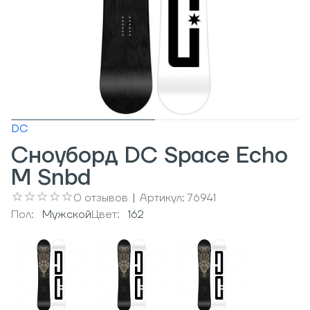
DC
Сноуборд DC Space Echo
M Snbd
0
отзывов
|
Артикул:
76941
Пол:
Мужcкой
Цвет:
162