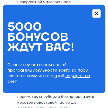
невероятной маневренность
5000
БОНУСОВ
Сердечник Double Barrel II: один из самых
прогрессивных сердечников в линейке
ЖДУТ ВАС!
Arbor выполнен из древесины бамбука и
поплара, которая дает доске высокий
уровень жесткости и отзывчивости
Верхний слой Standart Walnut Power Ply:
Станьте участником нашей
создан из натуральной прочной древесины
программы лояльности всего за пару
грецкого ореха, что обеспечивает
кликов и получите щедрый
подарок на
прочность и долговечность, а также
счет
великолепный внешний вид
360 Rails: наличие канта по всему
периметру сноуборда без прерывания в
носовой и хвостовой частях для