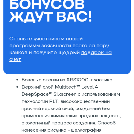
БОНУСОВ
алюминиевого сплава имеют превосходную
степень сжатия и добавляют отзывчивости
ЖДУТ ВАС!
Экструдированный скользяк
XXX[TRUDED]™ Base: невероятно прочный
и долговечный скользяк, отличный вариант
для парка и джиббинга, где на скользящую
Станьте участником нашей
поверхность приходится больше, чем
программы лояльности всего за пару
обычно нагрузок
кликов и получите щедрый
подарок на
Стальной кант расположен по всей длине
счет
доски, в том числе в хвостовой и носовой
частях
Боковые стенки из ABS1000-пластика
Верхний слой Multitech™ Level 4
DeepSpace™ Silkscreen с иcпользованием
технологии PLT: высококачественный
прочный верхний слой, созданный без
применения химических вредных веществ,
экологичный процесс создания. Способ
нанесения рисунка - шелкография