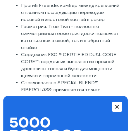
Прогиб Freeride: кэмбер между креплений
с плавным последующим переходом
носовой и хвостовой частей в рокер
Геометрия: True Twin - полностью
симметричная геометрия доски позволяет
кататься как в своей, так и в обратной
стойке
Сердечник FSC ® CERTIFIED DUAL CORE
CORE™: сердечник выполнен из прочной
древесины тополя и бука для мощности
щелчка и торсионной жесткости
Стекловолокно SPECIAL BLEND™
FIBERGLASS: применяются только
экологичные материалы, растительная
пропитка смолой MAGIC BEAN™ RESIN
Четыре вставки Titanal Struts длиной 20
5000
мм расположены попарно в носовой и
хвостовой частях доски. Вставки из