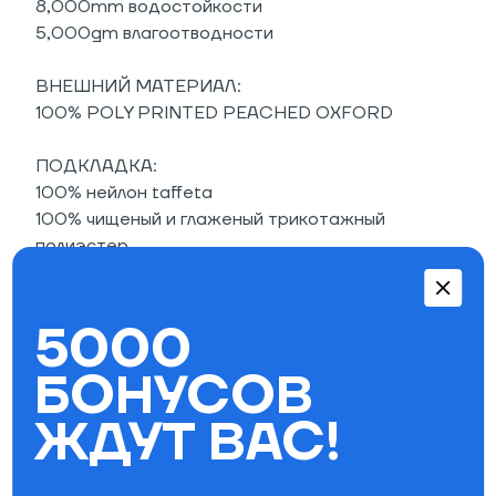
8,000mm водостойкости
5,000gm влагоотводности
ВНЕШНИЙ МАТЕРИАЛ:
100% POLY PRINTED PEACHED OXFORD
ПОДКЛАДКА:
100% нейлон taffeta
100% чищеный и глаженый трикотажный
полиэстер
100% полиэстерная сетка
СПЕЦ.ФУНКЦИИ:
5000
проклеенные в критических зонах швы
БОНУСОВ
утеплитель polyfill 100гр.на туловище и
ЖДУТ ВАС!
60гр. на рукава
вентиляция подмышками
эксклюзивный «камо» принт 686