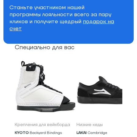
регулируемая снежная юбка
Станьте участником нашей
Параметры фильтра
программы лояльности всего за пару
кликов и получите щедрый
подарок на
счет
Бренд
Специально для вас
Крепления для вейкборда
Низкие кеды
KYOTO
Backyard Bindings
LAKAI
Cambridge