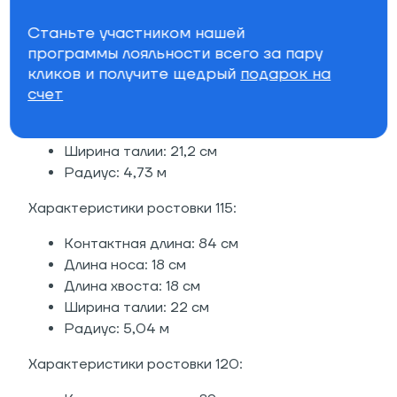
Радиус: 4,42 м
Станьте участником нашей
программы лояльности всего за пару
Характеристики ростовки 110:
кликов и получите щедрый
подарок на
Контактная длина: 79 см
счет
Длина носа: 18 см
Длина хвоста: 18 см
Ширина талии: 21,2 см
Радиус: 4,73 м
Характеристики ростовки 115:
Контактная длина: 84 см
Длина носа: 18 см
Длина хвоста: 18 см
Ширина талии: 22 см
Радиус: 5,04 м
Характеристики ростовки 120: