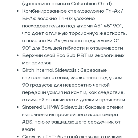
(древесина осины и Columbian Gold)
Комбинированное стекловолокно Tri-Ax /
Bi-Ax: волокно Tri-Ax уложено
последовательно под углами 45° 45° 90°,
что дает отличную торсионную жесткость,
а волокно Bi-Ax уложено поду углами 0°
90° для большей гибкости и отзывчивости
Верхний слой Eco Sub PBT из экологичных
материалов
Birch Internal Sidewalls : березовые
внутренние стенки, уложенные под углом
90 градусов для невероятно четкой
передачи усилия на кант и, как следствие,
отличной отзывчивости доски и прочности
Sintered UHMW Sidewalls: боковые стенки
выполнены их прочнейшего эластомера
ABS, также защищающего сердечник от
влаги
Скользяк TnT: быстрый скользяк с низким