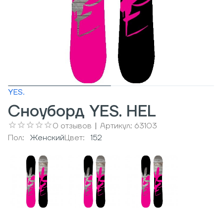
YES.
Сноуборд YES. HEL
0
отзывов
|
Артикул:
63103
Пол:
Женский
Цвет:
152