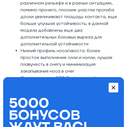
различном рельефе и в разных ситуациях,
помимо прочего, плоские участки прогиба
доски увеличивают площадь контакта, еще
больше улучшая устойчивость; в данной
модели добавлены еще два
дополнительных боковых выреза для
дополнительной устойчивости
Низкий профиль носа/хвоста: более
простое выполнение олли и нолли, лучшая
плавучесть в снегу и минимизация
закапывания носа в снег
Стекловолокно STS Pretensioned:
добавляет доске непревзойденной
прочности и производительности
5000
благодаря технологии предварительного
натяжения стекловолоконных нитей с
БОНУСОВ
предварительным закаливанием;
эластомерные стрингеры между 0 и 90
градусов для более сильной связи слоев