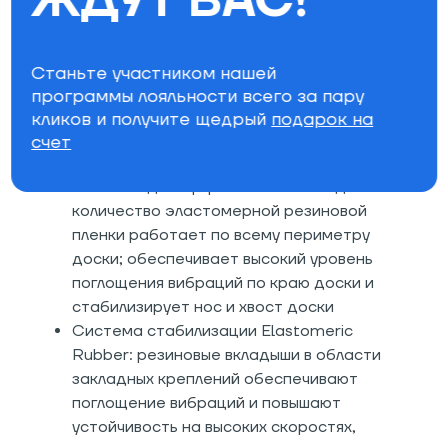
ЖДУТ ВАС!
стекловолокна
Стекловолокно Bi-Lite: фристайл и
фрирайд производительность
Станьте участником нашей
Сердечник NS Superlight: невероятно
программы лояльности всего за пару
легкий сердечник и прочных лиственных
кликов и получите щедрый
подарок на
пород древесины создан для
счет
непревзойденной прочности
Система демпфирования RDS 1+: двойное
количество эластомерной резиновой
пленки работает по всему периметру
доски; обеспечивает высокий уровень
поглощения вибраций по краю доски и
стабилизирует нос и хвост доски
Система стабилизации Elastomeric
Rubber: резиновые вкладыши в области
закладных креплений обеспечивают
поглощение вибраций и повышают
устойчивость на высоких скоростях,