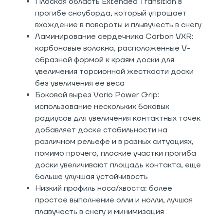
Плоская область Extended Transition в
прогибе сноуборда, который упрощает
вхождение в повороты и плывучесть в снегу
Ламинирование сердечника Carbon VXR:
карбоновые волокна, расположенные V-
образной формой к краям доски для
увеличения торсионной жесткости доски
без увеличения ее веса
Боковой вырез Vario Power Grip:
использование нескольких боковых
радиусов для увеличения контактных точек
добавляет доске стабильности на
различном рельефе и в разных ситуациях,
помимо прочего, плоские участки прогиба
доски увеличивают площадь контакта, еще
больше улучшая устойчивость
Низкий профиль носа/хвоста: более
простое выполнение олли и нолли, лучшая
плавучесть в снегу и минимизация