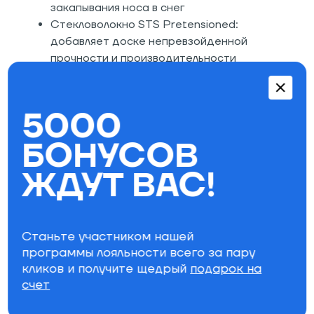
закапывания носа в снег
Стекловолокно STS Pretensioned:
добавляет доске непревзойденной
прочности и производительности
благодаря технологии предварительного
натяжения стекловолоконных нитей с
предварительным закаливанием;
5000
эластомерные стрингеры между 0 и 90
БОНУСОВ
градусов для более сильной связи слоев
стекловолокна
ЖДУТ ВАС!
Стекловолокно Bi-Lite: фристайл и
фрирайд производительность
Сердечник NS Custom Flight:
технологичный сердечник из хвойных и
Станьте участником нашей
лиственных пород древесины премиум
программы лояльности всего за пару
класса, дополненные вертикальными
кликов и получите щедрый
подарок на
эластомерными слоями для гашения
счет
микровибраций
Система демпфирования RDS 2: три узких