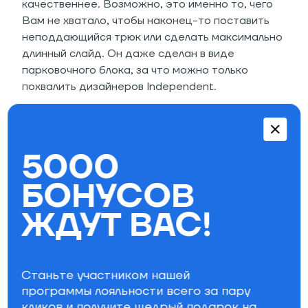
качественнее. Возможно, это именно то, чего
Вам не хватало, чтобы наконец-то поставить
неподдающийся трюк или сделать максимально
длинный слайд. Он даже сделан в виде
парковочного блока, за что можно только
похвалить дизайнеров Independent.
Особенности:
5000
Длина: 16,5 см
Материал: 100% биоразлагаемый
БОНУСОВ
углеводородный воск.
ЖДУТ ВАС!
Параметры фильтра
Станьте участником нашей
Бренд
программы лояльности всего за пару
кликов и получите щедрый
подарок на