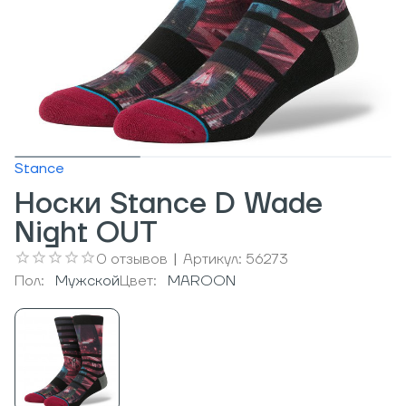
Stance
Носки Stance D Wade
Night OUT
0
отзывов
|
Артикул:
56273
Пол:
Мужcкой
Цвет:
MAROON