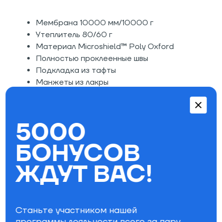
Мембрана 10000 мм/10000 г
Утеплитель 80/60 г
Материал Microshield™ Poly Oxford
Полностью проклеенные швы
Подкладка из тафты
Манжеты из лакры
Регулируемые наружные манжеты
Карман для медиа устройств
Удобные карманы для рук
5000
Вместительные нагрудные карманы
Удобный капюшон
БОНУСОВ
ЖДУТ ВАС!
Параметры фильтра
Станьте участником нашей
программы лояльности всего за пару