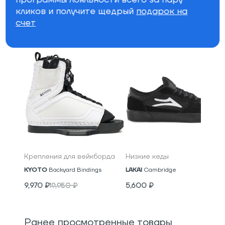
Бренд
кликов и получите щедрый
подарок на
счет
Специально для вас
Крепления для вейкборда
Низкие кеды
KYOTO
Backyard Bindings
LAKAI
Cambridge
9,970
₽
19,950
₽
5,600
₽
Ранее просмотренные товары