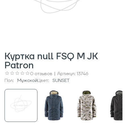
Куртка null FSQ M JK
Patron
0
отзывов
|
Артикул:
13746
Пол:
Мужcкой
Цвет:
SUNSET