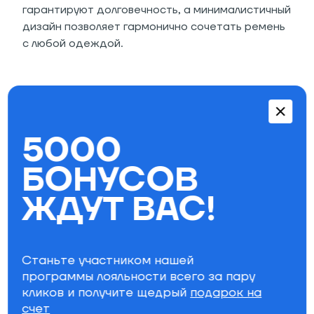
гарантируют долговечность, а минималистичный
дизайн позволяет гармонично сочетать ремень
с любой одеждой.
Особенности:
Искусственная кожа
5000
Металлическая пряжка
Гравированный логотип на пряжке и узор
БОНУСОВ
на ремне
Состав: 100% полиуретан.
ЖДУТ ВАС!
Параметры фильтра
Бренд
Станьте участником нашей
программы лояльности всего за пару
кликов и получите щедрый
Специально для вас
подарок на
счет