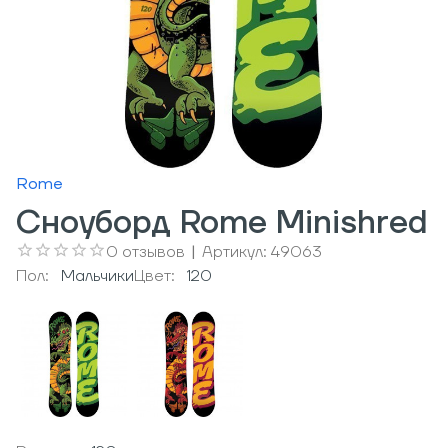
Rome
Сноуборд Rome Minishred
0
отзывов
|
Артикул:
49063
Пол:
Мальчики
Цвет:
120