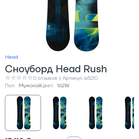
Head
Сноуборд Head Rush
0
отзывов
|
Артикул:
48210
Пол:
Мужcкой
Цвет:
162W