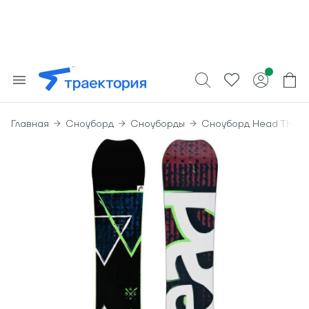
Главная
Сноуборд
Сноуборды
Сноуборд Head The G