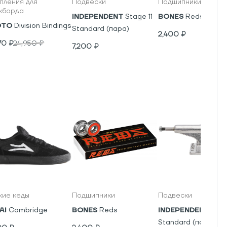
пления для
Подвески
Подшипники
кборда
INDEPENDENT
Stage 11
BONES
Reds
OTO
Division Bindings
Standard (пара)
2,400
₽
70
₽
24,950
₽
7,200
₽
кие кеды
Подшипники
Подвески
AI
Cambridge
BONES
Reds
INDEPENDENT
Stag
Standard (пара)