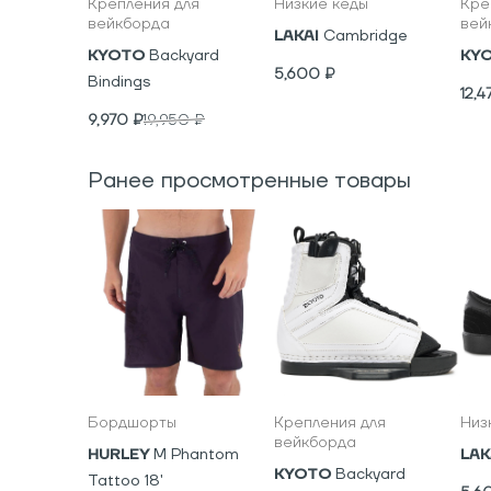
Крепления для
Низкие кеды
Кре
вейкборда
вей
LAKAI
Cambridge
KYOTO
Backyard
KY
5,600
₽
Bindings
12,4
9,970
₽
19,950
₽
Ранее просмотренные товары
Бордшорты
Крепления для
Низ
вейкборда
HURLEY
M Phantom
LAK
KYOTO
Backyard
Tattoo 18'