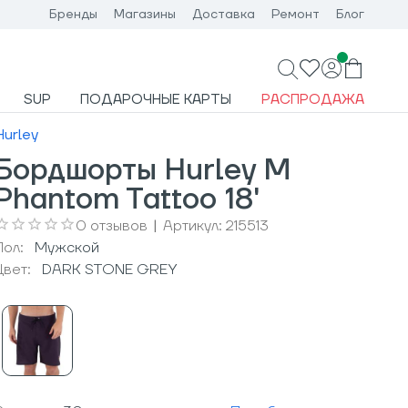
Бренды
Магазины
Доставка
Ремонт
Блог
SUP
ПОДАРОЧНЫЕ КАРТЫ
РАСПРОДАЖА
Hurley
Бордшорты Hurley M
Phantom Tattoo 18'
0
отзывов
|
Артикул:
215513
Пол:
Мужcкой
Цвет:
DARK STONE GREY