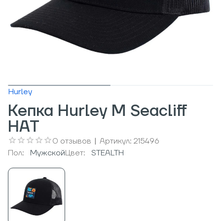
Hurley
Кепка Hurley M Seacliff
HAT
0
отзывов
|
Артикул:
215496
Пол:
Мужcкой
Цвет:
STEALTH