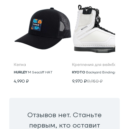
Кепка
Крепления для вейкборда
HURLEY
M Seacliff HAT
KYOTO
Backyard Bindings
4,990
₽
9,970
₽
19,950
₽
Отзывов нет. Станьте
первым, кто оставит