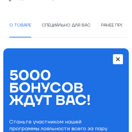
О ТОВАРЕ
СПЕЦИАЛЬНО ДЛЯ ВАС
РАНЕЕ ПРОСМ
Особенности:
Кепка
5000
Прошитый козырек
Сетчатая задняя панель
БОНУСОВ
Регулировка размера сзади
Логотип спереди
ЖДУТ ВАС!
Состав: 60% хлопок, 40% полиэстер
Параметры фильтра
Станьте участником нашей
Бренд
программы лояльности всего за пару