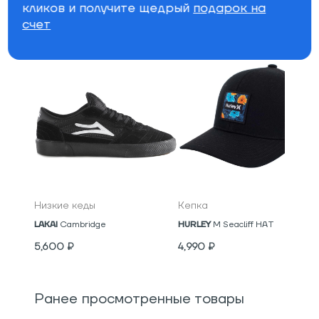
кликов и получите щедрый
подарок на
счет
Специально для вас
Низкие кеды
Кепка
LAKAI
Cambridge
HURLEY
M Seacliff HAT
5,600
₽
4,990
₽
Ранее просмотренные товары