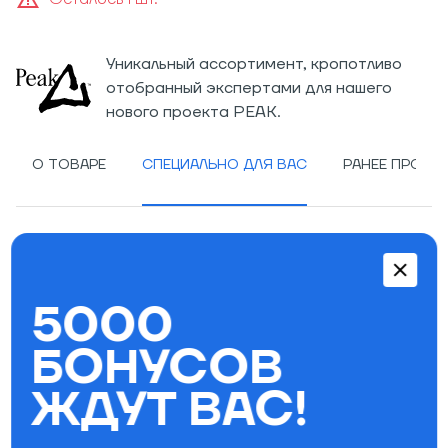
Уникальный ассортимент, кропотливо
отобранный экспертами для нашего
нового проекта PEAK.
О ТОВАРЕ
СПЕЦИАЛЬНО ДЛЯ ВАС
РАНЕЕ ПРОСМ
Особенности:
Рубашка
5000
Свободный крой
Застегивается на пуговицы
БОНУСОВ
Круглый воротник со шнурками-завязками
ЖДУТ ВАС!
Длинные рукава с манжетами
Нагрудный карман
Состав: 100% хлопок