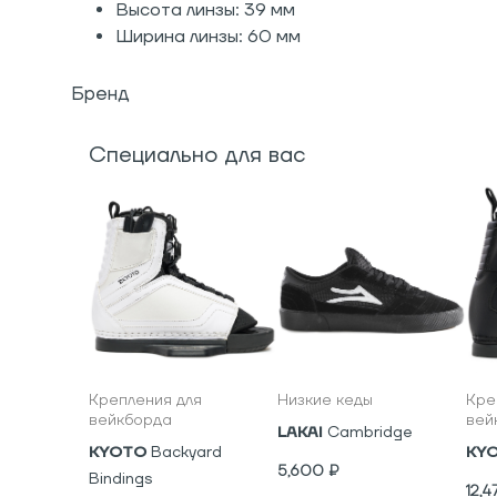
Высота линзы: 39 мм
Ширина линзы: 60 мм
Бренд
Специально для вас
Крепления для
Низкие кеды
Кре
вейкборда
вей
LAKAI
Cambridge
KYOTO
Backyard
KY
5,600
₽
Bindings
12,4