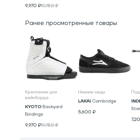
9,970
₽
19,950
₽
Ранее просмотренные товары
Крепления для
Низкие кеды
Под
вейкборда
LAKAI
Cambridge
IND
KYOTO
Backyard
Sta
5,600
₽
Bindings
7,2
9,970
₽
19,950
₽