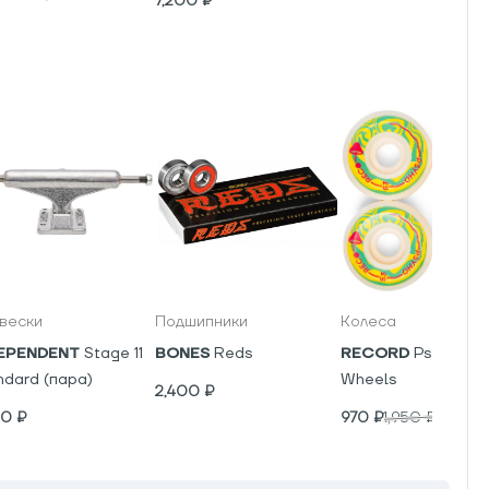
7,200
₽
вески
Подшипники
Колеса
EPENDENT
Stage 11
BONES
Reds
RECORD
Psyho V5
ndard (пара)
Wheels
2,400
₽
00
₽
970
₽
1,950
₽