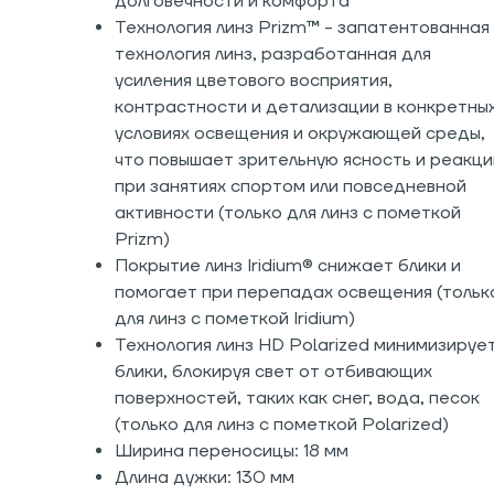
долговечности и комфорта
Технология линз Prizm™ - запатентованная
технология линз, разработанная для
усиления цветового восприятия,
контрастности и детализации в конкретны
условиях освещения и окружающей среды,
что повышает зрительную ясность и реакц
при занятиях спортом или повседневной
активности (только для линз с пометкой
Prizm)
Покрытие линз Iridium® снижает блики и
помогает при перепадах освещения (тольк
для линз с пометкой Iridium)
Технология линз HD Polarized минимизируе
блики, блокируя свет от отбивающих
поверхностей, таких как снег, вода, песок
(только для линз с пометкой Polarized)
Ширина переносицы: 18 мм
Длина дужки: 130 мм