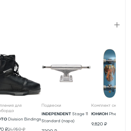
пления для
Подвески
Комплект скейтбор
кборда
INDEPENDENT
Stage 11
ЮНИОН
Phenics
OTO
Division Bindings
Standard (пара)
9,820
₽
70
₽
24,950
₽