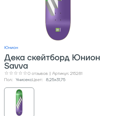
Юнион
Дека скейтборд Юнион
Savva
0
отзывов
|
Артикул:
215281
Пол:
Унисекс
Цвет:
8,25x31,75