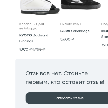
Крепления для
Низкие кеды
Под
вейкборда
LAKAI
Cambridge
IND
KYOTO
Backyard
Sta
5,600
₽
Bindings
7,2
9,970
₽
19,950
₽
Отзывов нет. Станьте
первым, кто оставит отзыв!
Написать отзыв