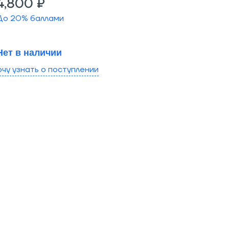
4,800 ₽
До
20
% баллами
Нет в наличии
очу узнать о поступлении