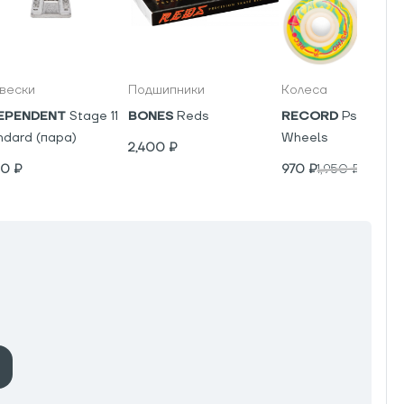
вески
Подшипники
Колеса
EPENDENT
Stage 11
BONES
Reds
RECORD
Psyho V5
ndard (пара)
Wheels
2,400
₽
00
₽
970
₽
1,950
₽