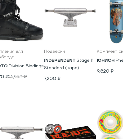
пления для
Подвески
Комплект скейтбор
кборда
INDEPENDENT
Stage 11
ЮНИОН
Phenics
OTO
Division Bindings
Standard (пара)
9,820
₽
70
₽
24,950
₽
7,200
₽