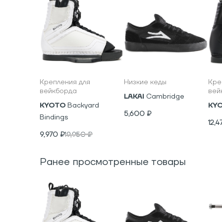
Крепления для
Низкие кеды
Кре
вейкборда
вей
LAKAI
Cambridge
KYOTO
Backyard
KY
5,600
₽
Bindings
12,4
9,970
₽
19,950
₽
Ранее просмотренные товары