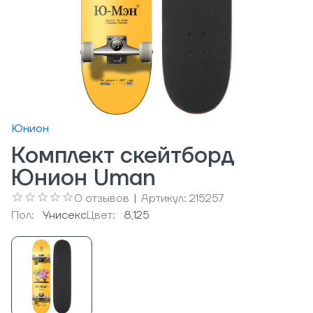
Юнион
Комплект скейтборд
Юнион Uman
0
отзывов
|
Артикул:
215257
Пол:
Унисекс
Цвет:
8,125