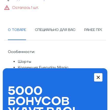
Осталось 1 шт.
О ТОВАРЕ
СПЕЦИАЛЬНО ДЛЯ ВАС
РАНЕЕ ПРОСМ
Особенности:
Шорты
Коллекция Everyday Magic
Застежка на пуговицу и металлическую
брючную молнию YKK
В поясе вставка из резинки
5000
Боковые карманы
БОНУСОВ
Два кармана сзади
Шлевки для ремня
Вышивка в цвет ткани под задним правым