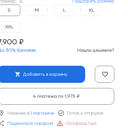
Размер:
S
Подобрать размер
S
M
L
XL
XXL
7,900 ₽
До
30
% баллами
Нашли дешевле?
Добавить в корзину
4 платежа по
1,975 ₽
Наличие
в 1 магазине
Готов к отгрузке
Поделиться товаром
Осталось 1 шт.