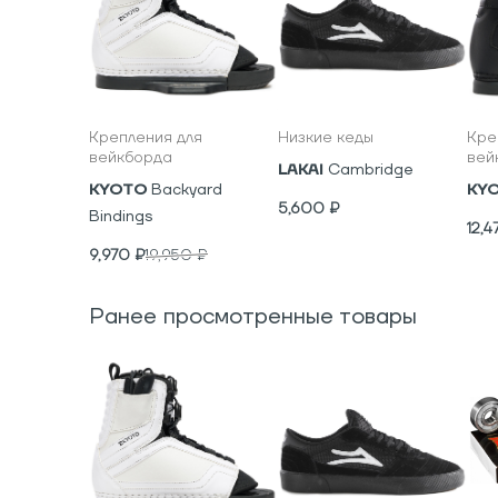
Крепления для
Низкие кеды
Кре
вейкборда
вей
LAKAI
Cambridge
KYOTO
Backyard
KY
5,600
₽
Bindings
12,4
9,970
₽
19,950
₽
Ранее просмотренные товары