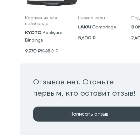
Крепления для
Низкие кеды
Под
вейкборда
LAKAI
Cambridge
BO
KYOTO
Backyard
5,600
₽
2,4
Bindings
9,970
₽
19,950
₽
Отзывов нет. Станьте
первым, кто оставит отзыв!
Написать отзыв