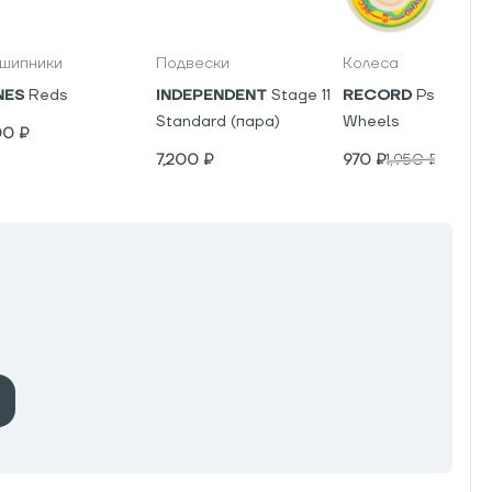
шипники
Подвески
Колеса
NES
Reds
INDEPENDENT
Stage 11
RECORD
Psyho V5
Standard (пара)
Wheels
00
₽
7,200
₽
970
₽
1,950
₽