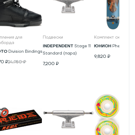
пления для
Подвески
Комплект скейтбор
кборда
INDEPENDENT
Stage 11
ЮНИОН
Phenics
OTO
Division Bindings
Standard (пара)
9,820
₽
70
₽
24,950
₽
7,200
₽