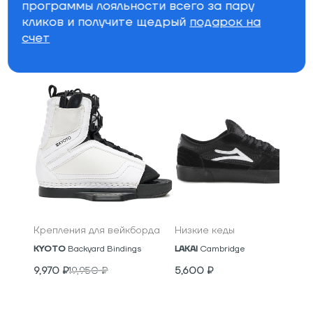
программы лояльности всего за пару
Бренд
кликов и получите щедрый
подарок на
счет
Специально для вас
Крепления для вейкборда
Низкие кеды
KYOTO
Backyard Bindings
LAKAI
Cambridge
9,970
₽
19,950
₽
5,600
₽