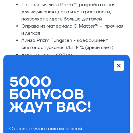
Технология линз Prizm™, разработанная
для улучшения цвета и контрастности,
позволяет видеть больше деталей
Оправа из материала O Matter™ - прочная
и легкая
Линза Prizm Tungsten - коэффициент
светопропускания VLT 14% (яркий свет)
Высота линзы: 46,1 мм
Ширина линзы: 58 мм
Ширина переносицы: 16 мм
5000
Ширина оправы: 138 мм
Длина дужки: 140 мм
БОНУСОВ
ЖДУТ ВАС!
Параметры фильтра
Тип оправы
Ободковые
Материал оправы
Пластик
Станьте участником нашей