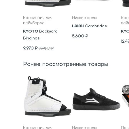
Крепления для
Низкие кеды
Кре
вейкборда
вей
LAKAI
Cambridge
KYOTO
Backyard
KY
5,600
₽
Bindings
12,4
9,970
₽
19,950
₽
Ранее просмотренные товары
Крепления для
Низкие кеды
Под