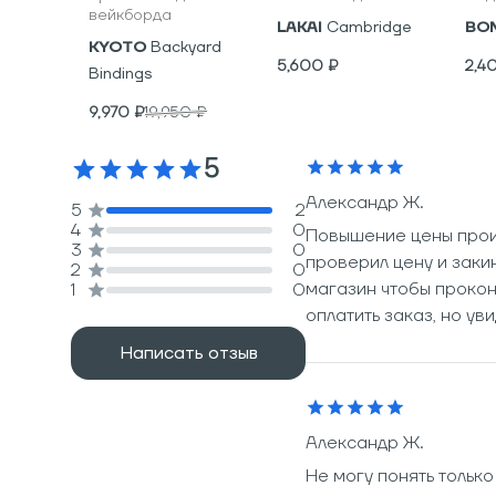
вейкборда
LAKAI
Cambridge
BO
KYOTO
Backyard
5,600
₽
2,4
Bindings
9,970
₽
19,950
₽
5
Александр Ж.
5
2
4
0
Повышение цены произ
3
0
проверил цену и заки
2
0
магазин чтобы прокон
1
0
оплатить заказ, но уви
Написать отзыв
Александр Ж.
Не могу понять тольк