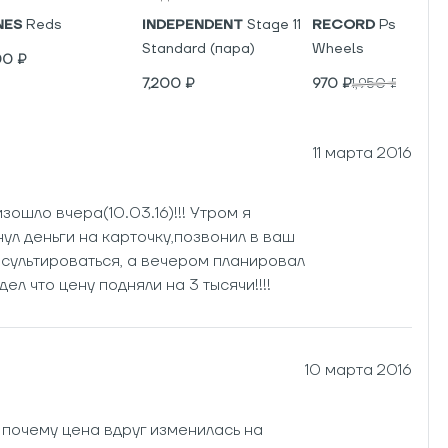
NES
Reds
INDEPENDENT
Stage 11
RECORD
Psyho V5
Standard (пара)
Wheels
00
₽
7,200
₽
970
₽
1,950
₽
11 марта 2016
ошло вчера(10.03.16)!!! Утром я
нул деньги на карточку,позвонил в ваш
сультироваться, а вечером планировал
дел что цену подняли на 3 тысячи!!!!
10 марта 2016
о почему цена вдруг изменилась на