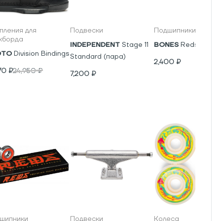
пления для
Подвески
Подшипники
кборда
INDEPENDENT
Stage 11
BONES
Reds
OTO
Division Bindings
Standard (пара)
2,400
₽
70
₽
24,950
₽
7,200
₽
шипники
Подвески
Колеса