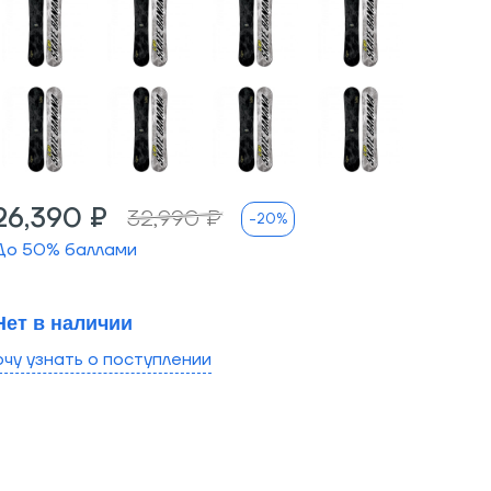
26,390 ₽
32,990 ₽
-20%
До
50
% баллами
Нет в наличии
очу узнать о поступлении