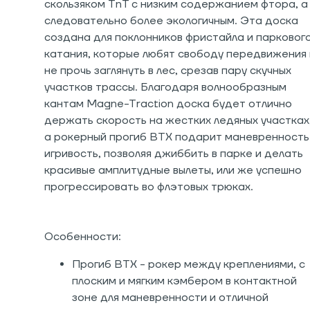
скользяком TnT с низким содержанием фтора, а
следовательно более экологичным. Эта доска
создана для поклонников фристайла и парковог
катания, которые любят свободу передвижения 
не прочь заглянуть в лес, срезав пару скучных
участков трассы. Благодаря волнообразным
кантам Magne-Traction доска будет отлично
держать скорость на жестких ледяных участках
а рокерный прогиб BTX подарит маневренность
игривость, позволяя джиббить в парке и делать
красивые амплитудные вылеты, или же успешно
прогрессировать во флэтовых трюках.
Особенности:
Прогиб BTX - рокер между креплениями, с
плоским и мягким кэмбером в контактной
зоне для маневренности и отличной