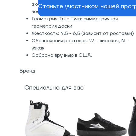
экологичный. Рекомендуется использовать
Станьте участником нашей прогр
воск Oneballjay
Геометрия True Twin: симметричная
геометрия доски
Жесткость: 4,5 - 6,5 (зависит от ростовки)
Обозначения ростовок: W - широкая, N -
узкая
Собрано вручную в США.
Бренд
Специально для вас