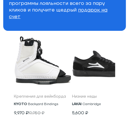
программы лояльности всего за пару
Бренд
кликов и получите щедрый
подарок на
счет
Специально для вас
Крепления для вейкборда
Низкие кеды
KYOTO
Backyard Bindings
LAKAI
Cambridge
9,970
₽
19,950
₽
5,600
₽