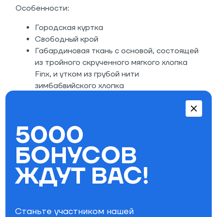
Особенности:
Городская куртка
Свободный крой
Габардиновая ткань с основой, состоящей
из тройного скрученного мягкого хлопка
Finx, и утком из грубой нити
зимбабвийского хлопка
Отложной воротник
Застегивается на молнию
2 боковых кармана
5000
Эластичные манжеты и нижний край
изделия
БОНУСОВ
Сделано в Японии
ЖДУТ ВАС!
Состав: 100% хлопок
Параметры фильтра
Утепление
без утеплителя
Станьте участником нашей