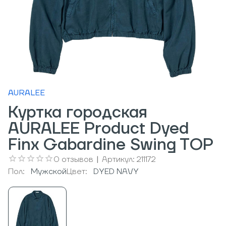
AURALEE
Куртка городская
AURALEE Product Dyed
Finx Gabardine Swing TOP
0
отзывов
|
Артикул:
211172
Пол:
Мужcкой
Цвет:
DYED NAVY