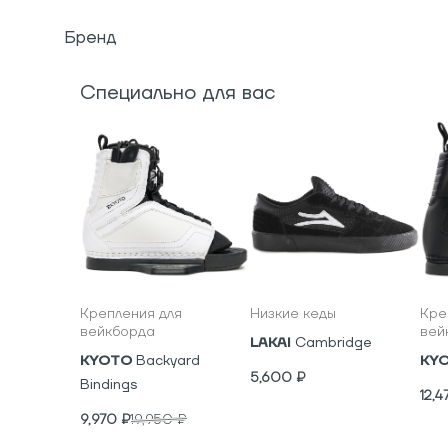
Бренд
Специально для вас
Крепления для
Низкие кеды
Кре
вейкборда
вей
LAKAI
Cambridge
KYOTO
Backyard
KY
5,600
₽
Bindings
12,4
9,970
₽
19,950
₽