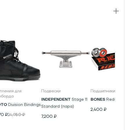
пления для
Подвески
Подшипники
кборда
INDEPENDENT
Stage 11
BONES
Reds
OTO
Division Bindings
Standard (пара)
2,400
₽
70
₽
24,950
₽
7,200
₽