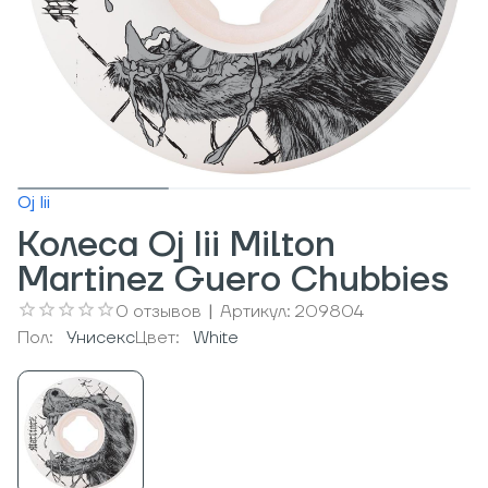
Oj Iii
Колеса Oj Iii Milton
Martinez Guero Chubbies
0
отзывов
|
Артикул:
209804
Пол:
Унисекс
Цвет:
White