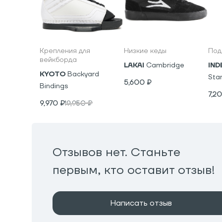
Крепления для
Низкие кеды
Под
вейкборда
LAKAI
Cambridge
IND
KYOTO
Backyard
Sta
5,600
₽
Bindings
7,2
9,970
₽
19,950
₽
Отзывов нет. Станьте
первым, кто оставит отзыв!
Написать отзыв