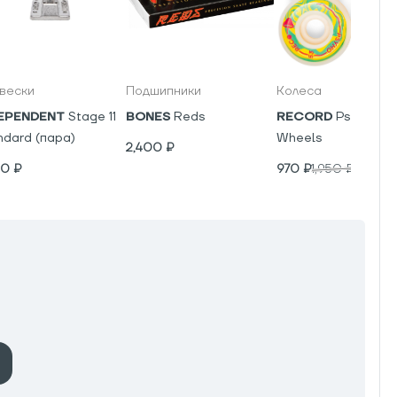
вески
Подшипники
Колеса
EPENDENT
Stage 11
BONES
Reds
RECORD
Psyho V5
ndard (пара)
Wheels
2,400
₽
00
₽
970
₽
1,950
₽