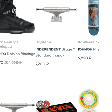
пления для
Подвески
Комплект скейтбор
кборда
INDEPENDENT
Stage 11
ЮНИОН
Phenics
OTO
Division Bindings
Standard (пара)
9,820
₽
70
₽
24,950
₽
7,200
₽