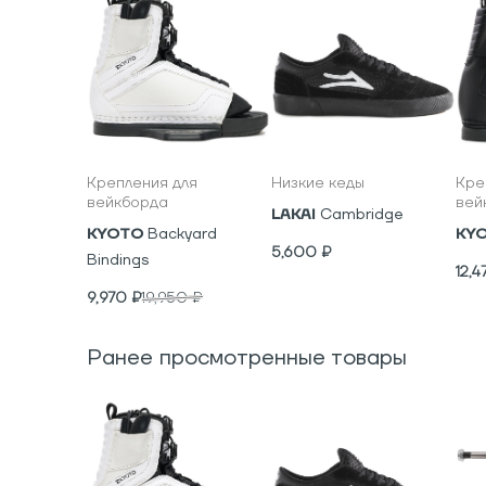
Крепления для
Низкие кеды
Кре
вейкборда
вей
LAKAI
Cambridge
KYOTO
Backyard
KY
5,600
₽
Bindings
12,4
9,970
₽
19,950
₽
Ранее просмотренные товары