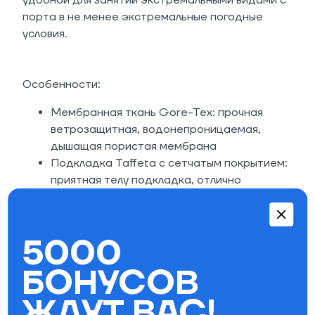
удобной для занятий экстремальными видами с
порта в не менее экстремальные погодные
условия.
Особенности:
Мембранная ткань Gore-Tex: прочная
ветрозащитная, водонепроницаемая,
дышащая пористая мембрана
Подкладка Taffeta с сетчатым покрытием:
приятная телу подкладка, отлично
отводящая влагу
Утеплитель Thermolite™ (наполнитель 100
гр. туловище, 80 гр. рукава, 60 гр. капюшон)
5000
Капюшон
Полностью проклеенные швы
БОНУСОВ
Матовая водонепроницаемая молния YKK®
ЖДУТ ВАС!
Мягкая подкладка ворота