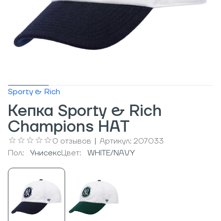
Sporty & Rich
Кепка Sporty & Rich
Champions HAT
0
отзывов
|
Артикул:
207033
Пол:
Унисекс
Цвет:
WHITE/NAVY