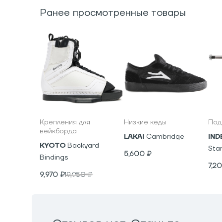
Ранее просмотренные товары
Крепления для
Низкие кеды
Под
вейкборда
LAKAI
Cambridge
IND
KYOTO
Backyard
Sta
5,600
₽
Bindings
7,2
9,970
₽
19,950
₽