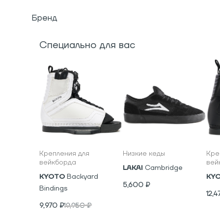
Бренд
Специально для вас
Крепления для
Низкие кеды
Кре
вейкборда
вей
LAKAI
Cambridge
KYOTO
Backyard
KY
5,600
₽
Bindings
12,4
9,970
₽
19,950
₽