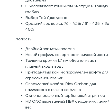
дистанции
Обеспечивает гонщикам быструю и точную
греблю
Выбор Тай Джадсона
Средний вес весла: 76 - 425г / 81 - 435г / 86
450г
Лопасть:
Двойной вогнутый профиль
Новый профиль поверхности силовой части
Толщина кромки 1,7 мм обеспечивает
плавный вход в воду
Приподнятый кончик параллелен шафту для
агрессивной гребли
Сверхлегкий карбон Biax Carbon для
наилучшего отклика на флекс
Однонаправленный карбоновый стрингер
HD CNC вырезанный ПВХ сердечник, легки
вес