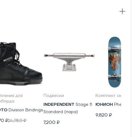
пления для
Подвески
Комплект скейтбор
кборда
INDEPENDENT
Stage 11
ЮНИОН
Phenics
OTO
Division Bindings
Standard (пара)
9,820
₽
70
₽
24,950
₽
7,200
₽