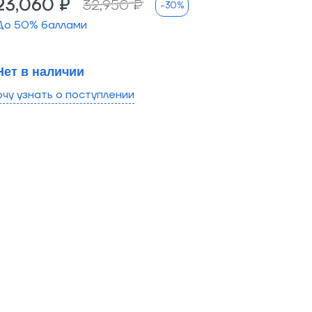
23,060 ₽
32,950 ₽
-30%
До
50
% баллами
Нет в наличии
очу узнать о поступлении