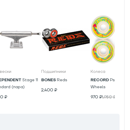
вески
Подшипники
Колеса
EPENDENT
Stage 11
BONES
Reds
RECORD
Psyho V5
ndard (пара)
Wheels
2,400
₽
00
₽
970
₽
1,950
₽