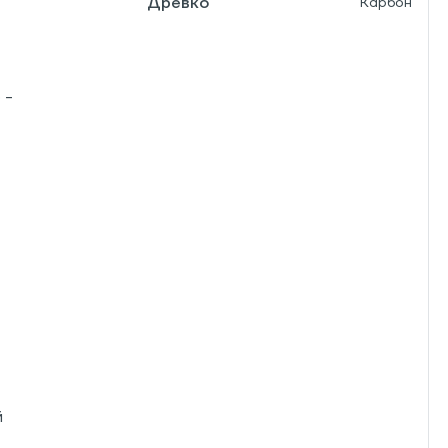
Древко
Карбон
 -
й