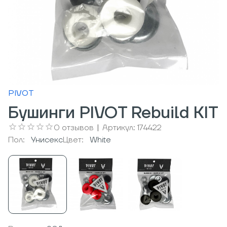
PIVOT
Бушинги PIVOT Rebuild KIT
0
отзывов
|
Артикул:
174422
Пол:
Унисекс
Цвет:
White