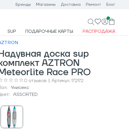
Бренды
Магазины
Доставка
Ремонт
Блог
SUP
ПОДАРОЧНЫЕ КАРТЫ
РАСПРОДАЖА
AZTRON
Надувная доска sup
комплект AZTRON
Meteorlite Race PRO
0
отзывов
|
Артикул:
172172
Пол:
Унисекс
Цвет:
ASSORTED